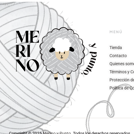
MENÚ
Tienda
Contacto
Quienes som
Términos y C
Protección d
Política de C
Copyright © 2025
Merino y Punto.
Todos los derechos reservados.